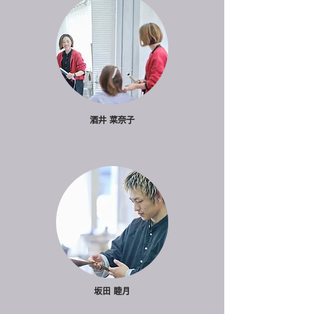
酒井 菜奈子
坂田 睦月