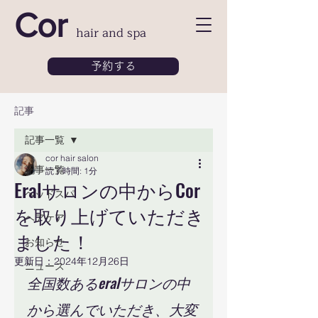
Cor
hair and spa
予約する
記事
記事一覧
cor hair salon
記事一覧
読了時間: 1分
Eralサロンの中からCor
ヘッドスパ
を取り上げていただき
ヘアケア
ました！
お知らせ
更新日：
2024年12月26日
ニュース
全国数あるeralサロンの中
から選んでいただき、大変